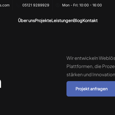
es.com
05121 9289929
Mon - Fri: 10:00 - 16:00
Über uns
Projekte
Leistungen
Blog
Kontakt
Wir entwickeln Weblö
Plattformen, die Proz
stärken und Innovatio
n
Projekt anfragen