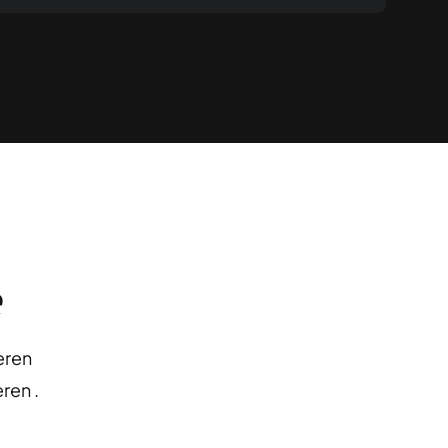
eren
ren .