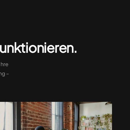
 funktionieren.
Ihre
ng –