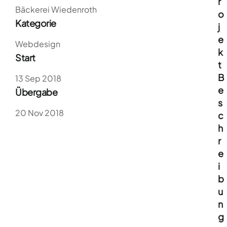
r
Bäckerei Wiedenroth
o
Kategorie
j
e
Webdesign
k
Start
t
B
13 Sep 2018
e
Übergabe
s
20 Nov 2018
c
h
r
e
i
b
u
n
g