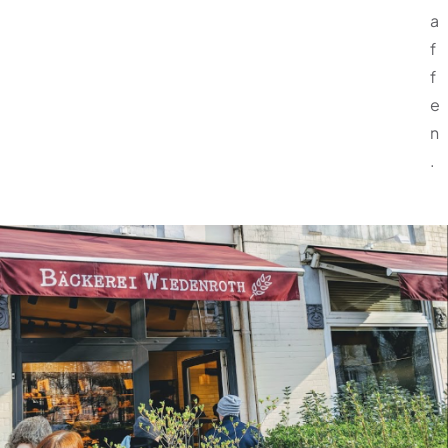
a
f
f
e
n
.