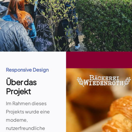
Responsive Design
Über das
Projekt
Im Rahmen dieses
Projekts wurde eine
moderne,
nutzerfreundliche