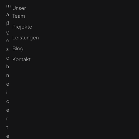
m
Unser
a
Team
ß
Projekte
g
Leistungen
e
Blog
s
c
Kontakt
h
n
e
i
d
e
r
t
e