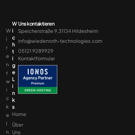
W
Uns kontaktieren
W
i
Speicherstraße 9,31134 Hildesheim
c
i
info@wiedenroth-technologies.com
h
r
05121 9289929
t
e
i
Kontaktformular
n
g
e
t
L
w
i
i
n
c
k
k
s
Home
e
l
Über
n
Uns