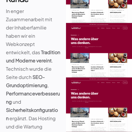
In enger
Zusammenarbeit mit
der Inhaberfamilie
haben wir ein
Webkonzept
entwickelt, das
Tradition
und Moderne vereint
.
Technisch wurde die
Seite durch
SEO-
Grundoptimierung
,
Performanceverbesseru
ng
und
Sicherheitskonfiguratio
n
ergänzt. Das Hosting
und die Wartung