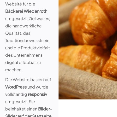
Website für die
Bäckerei Wiedenroth
umgesetzt. Ziel war es,
die handwerkliche
Qualität, das
Traditionsbewusstsein
und die Produktvielfalt
des Unternehmens
digital erlebbar zu
machen.
Die Website basiert auf
WordPress
und wurde
vollständig
responsiv
umgesetzt. Sie
beinhaltet einen
Bilder-
Slider auf der Startseite
,