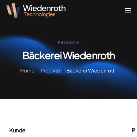
Über uns
Projekte
PROJEKTE
Leistungen
Bäckerei Wiedenroth
Blog
Home
Projekte
Bäckerei Wiedenroth
Kontakt
Kunde
P