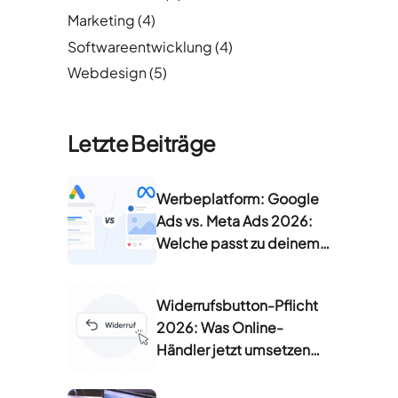
Marketing
(4)
Softwareentwicklung
(4)
Webdesign
(5)
Letzte Beiträge
Werbeplatform: Google
Ads vs. Meta Ads 2026:
Welche passt zu deinem
Unternehmen?
Widerrufsbutton-Pflicht
2026: Was Online-
Händler jetzt umsetzen
müssen (§356a BGB)