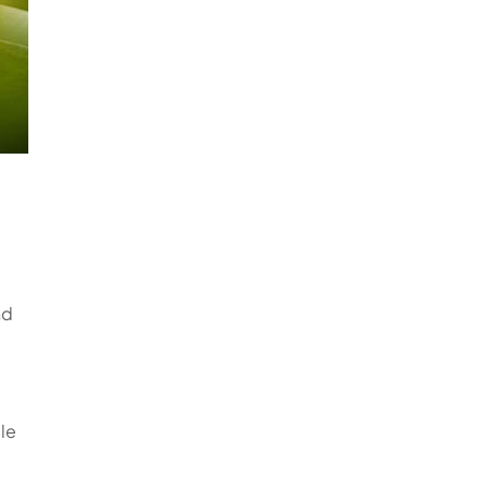
nd
le