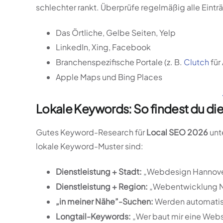
schlechter rankt. Überprüfe regelmäßig alle Einträ
Das Örtliche, Gelbe Seiten, Yelp
LinkedIn, Xing, Facebook
Branchenspezifische Portale (z. B.
Clutch
für
Apple Maps und Bing Places
Lokale Keywords: So findest du die
Gutes Keyword-Research für
Local SEO 2026
unt
lokale Keyword-Muster sind:
Dienstleistung + Stadt:
„Webdesign Hannove
Dienstleistung + Region:
„Webentwicklung N
„in meiner Nähe”-Suchen:
Werden automatisc
Longtail-Keywords:
„Wer baut mir eine Webs